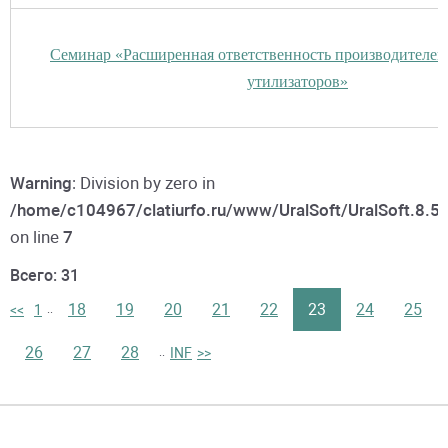
Семинар «Расширенная ответственность производителей
утилизаторов»
Warning
: Division by zero in
/home/c104967/clatiurfo.ru/www/UralSoft/UralSoft.8.5
on line
7
Всего: 31
18
19
20
21
22
23
24
25
<<
1
..
26
27
28
INF
>>
..